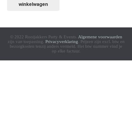
winkelwagen
© 2022 Rooijakkers Party & Events.
Algemene voorwaarden
zijn van toepassing.
Privacyverklaring
. Prijzen zijn excl. btw en
bezorgkosten tenzij anders vermeld. Het btw nummer vind je
op elke factuur.