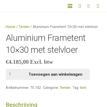
Home
/
Tenten
/ Aluminium Frametent 10×30 met stelvloer
Aluminium Frametent
10×30 met stelvloer
€
4.185,00
Excl. btw
Aluminium
Toevoegen aan winkelwagen
Frametent
10x30
Artikelnummer:
TE.102
Categorie:
Tenten
Tag:
tent
met
stelvloer
Beschrijving
aantal