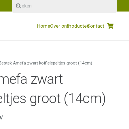
Home
Over ons
Producten
Contact
Bestek Amefa zwart koffielepeltjes groot (14cm)
mefa zwart
eltjes groot (14cm)
w