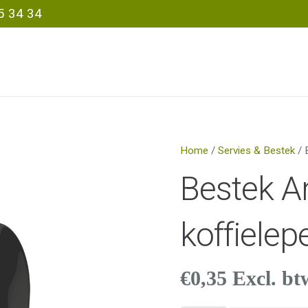
5 34 34
Home
/
Servies & Bestek
/ 
Bestek A
koffielep
€
0,35
Excl. bt