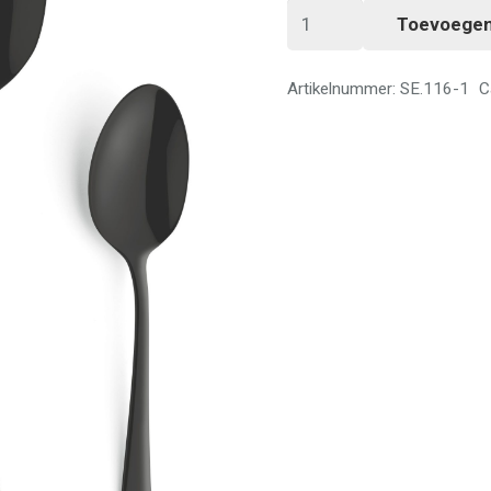
Bestek
Toevoegen
Amefa
zwart
Artikelnummer:
SE.116-1
C
koffielepeltjes
groot
(14cm)
aantal