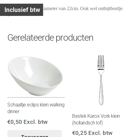
Klein bordje met diameter van 22cm. Ook wel ontbijtbordje
Inclusief btw
genoemd.
Gerelateerde producten
Schaaltje eclips klein walking
dinner
Bestek Karox Vork klein
€
0,50
Excl. btw
(hollandsch lof)
€
0,25
Excl. btw