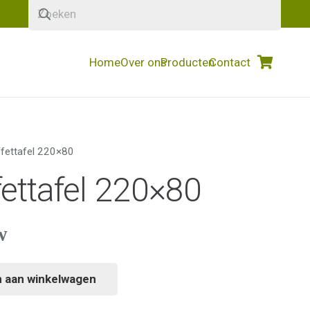
Home
Over ons
Producten
Contact
ffettafel 220×80
fettafel 220×80
w
 aan winkelwagen