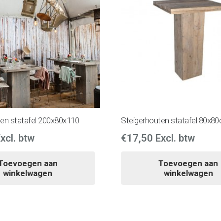
en statafel 200x80x110
Steigerhouten statafel 80x8
xcl. btw
€
17,50
Excl. btw
Toevoegen aan
Toevoegen aan
winkelwagen
winkelwagen