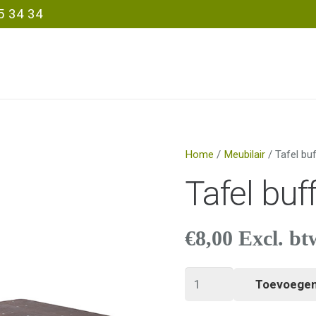
5 34 34
Home
/
Meubilair
/ Tafel bu
Tafel buf
€
8,00
Excl. bt
Tafel
Toevoegen
buffettafel