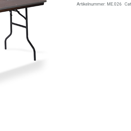
220x80
Artikelnummer:
ME.026
Cat
aantal