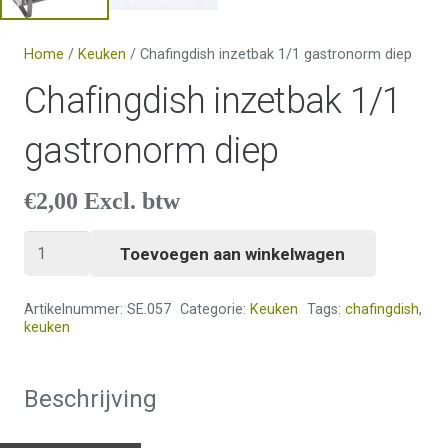
Home
/
Keuken
/ Chafingdish inzetbak 1/1 gastronorm diep
Chafingdish inzetbak 1/1
gastronorm diep
€
2,00
Excl. btw
Chafingdish
Toevoegen aan winkelwagen
inzetbak
1/1
Artikelnummer:
SE.057
Categorie:
Keuken
Tags:
chafingdish
,
gastronorm
keuken
diep
aantal
Beschrijving