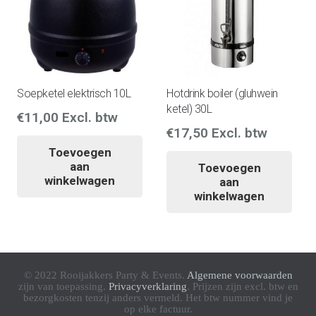
Soepketel elektrisch 10L
Hotdrink boiler (gluhwein
ketel) 30L
€
11,00
Excl. btw
€
17,50
Excl. btw
Toevoegen
aan
Toevoegen
winkelwagen
aan
winkelwagen
© 2022 Rooijakkers Party & Events.
Algemene voorwaarden
zijn van toepassing.
Privacyverklaring
. Prijzen zijn excl. btw en
bezorgkosten tenzij anders vermeld. Het btw nummer vind je
op elke factuur.