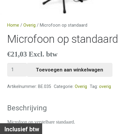
Home
/
Overig
/ Microfoon op standaard
Microfoon op standaard
€
21,03
Excl. btw
Microfoon
Toevoegen aan winkelwagen
op
standaard
Artikelnummer:
BE.035
Categorie:
Overig
Tag:
overig
aantal
Beschrijving
Microfoon op verstelbare standaard.
Inclusief btw