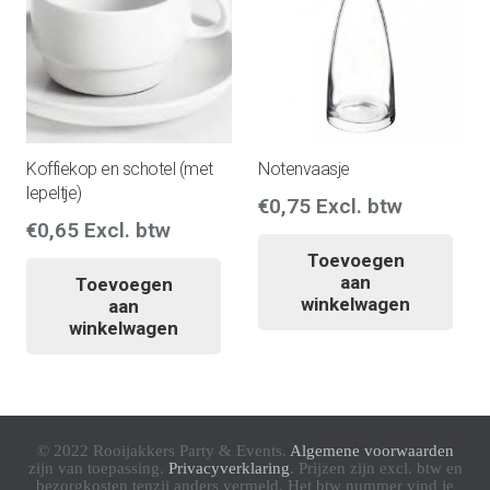
Koffiekop en schotel (met
Notenvaasje
lepeltje)
€
0,75
Excl. btw
€
0,65
Excl. btw
Toevoegen
aan
Toevoegen
winkelwagen
aan
winkelwagen
© 2022 Rooijakkers Party & Events.
Algemene voorwaarden
zijn van toepassing.
Privacyverklaring
. Prijzen zijn excl. btw en
bezorgkosten tenzij anders vermeld. Het btw nummer vind je