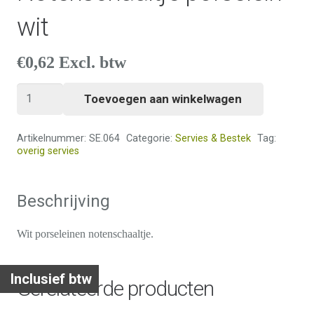
wit
€
0,62
Excl. btw
Notenschaaltje
Toevoegen aan winkelwagen
porselein
wit
Artikelnummer:
SE.064
Categorie:
Servies & Bestek
Tag:
aantal
overig servies
Beschrijving
Wit porseleinen notenschaaltje.
Inclusief btw
Gerelateerde producten