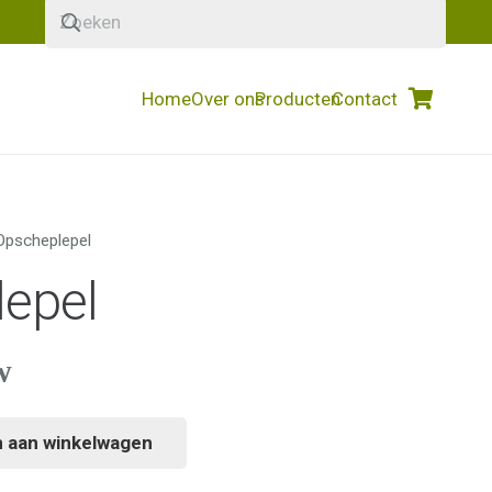
Home
Over ons
Producten
Contact
Opscheplepel
epel
w
 aan winkelwagen