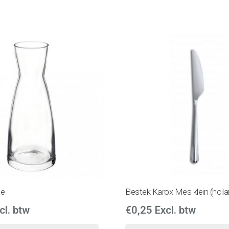
je
Bestek Karox Mes klein (holla
cl. btw
€
0,25
Excl. btw