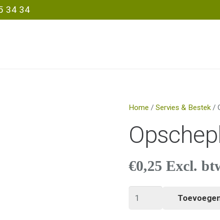
5 34 34
Home
/
Servies & Bestek
/ 
Opschepl
€
0,25
Excl. bt
Opscheplepel
Toevoegen
aantal