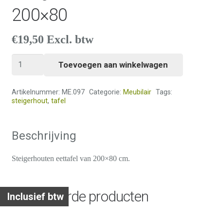
200×80
€
19,50
Excl. btw
Steigerhouten
Toevoegen aan winkelwagen
eettafel
200x80
Artikelnummer:
ME.097
Categorie:
Meubilair
Tags:
aantal
steigerhout
,
tafel
Beschrijving
Steigerhouten eettafel van 200×80 cm.
Gerelateerde producten
Inclusief btw