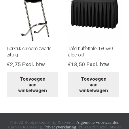
Barkruk chroom zwarte
Tafel buffettafel 180×80
zitting
afgerokt
€
2,75
Excl. btw
€
18,50
Excl. btw
Toevoegen
Toevoegen
aan
aan
winkelwagen
winkelwagen
© 2022 Rooijakkers Party & Events.
Algemene voorwaarden
zijn van toepassing.
Privacyverklaring
. Prijzen zijn excl. btw en