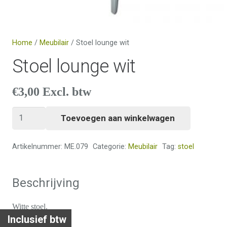
Home
/
Meubilair
/ Stoel lounge wit
Stoel lounge wit
€
3,00
Excl. btw
Stoel
Toevoegen aan winkelwagen
lounge
wit
Artikelnummer:
ME.079
Categorie:
Meubilair
Tag:
stoel
aantal
Beschrijving
Witte stoel.
Inclusief btw