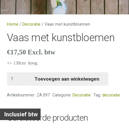
Home
/
Decoratie
/ Vaas met kunstbloemen
Vaas met kunstbloemen
€
17,50
Excl. btw
+/- 130cm hoog.
Vaas
Toevoegen aan winkelwagen
met
kunstbloemen
Artikelnummer:
ZA.097
Categorie:
Decoratie
Tag:
decoratie
aantal
Inclusief btw
Gerelateerde producten