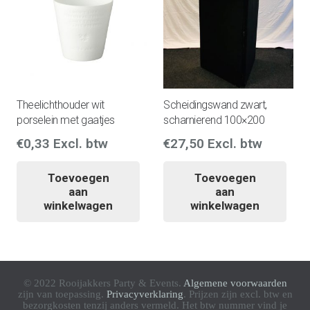
Theelichthouder wit
Scheidingswand zwart,
porselein met gaatjes
scharnierend 100×200
€
0,33
Excl. btw
€
27,50
Excl. btw
Toevoegen
Toevoegen
aan
aan
winkelwagen
winkelwagen
© 2022 Rooijakkers Party & Events.
Algemene voorwaarden
zijn van toepassing.
Privacyverklaring
. Prijzen zijn excl. btw en
bezorgkosten tenzij anders vermeld. Het btw nummer vind je