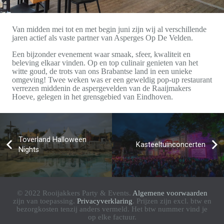
Van midden mei tot en met begin juni zijn wij al verschillende
jaren actief als vaste partner van Asperges Op De Velden.
Een bijzonder evenement waar smaak, sfeer, kwaliteit en
beleving elkaar vinden. Op en top culinair genieten van het
witte goud, de trots van ons Brabantse land in een unieke
omgeving! Twee weken was er een geweldig pop-up restaurant
verrezen middenin de aspergevelden van de Raaijmakers
Hoeve, gelegen in het grensgebied van Eindhoven.
Toverland Halloween
Kasteeltuinconcerten
Nights
© 2022 Rooijakkers Party & Events.
Algemene voorwaarden
zijn van toepassing.
Privacyverklaring
. Prijzen zijn excl. btw en
bezorgkosten tenzij anders vermeld. Het btw nummer vind je
op elke factuur.