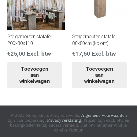
Steigerhouten statafel
Steigerhouten statafel
200x80x110
80x80cm (kolom)
€
25,00
Excl. btw
€
17,50
Excl. btw
Toevoegen
Toevoegen
aan
aan
winkelwagen
winkelwagen
© 2022 Rooijakkers Party & Events.
Algemene voorwaarden
zijn van toepassing.
Privacyverklaring
. Prijzen zijn excl. btw en
bezorgkosten tenzij anders vermeld. Het btw nummer vind je
op elke factuur.