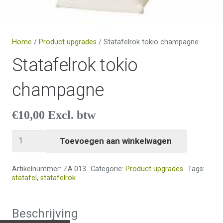
Home
/
Product upgrades
/ Statafelrok tokio champagne
Statafelrok tokio
champagne
€
10,00
Excl. btw
Statafelrok
Toevoegen aan winkelwagen
tokio
champagne
Artikelnummer:
ZA.013
Categorie:
Product upgrades
Tags:
aantal
statafel
,
statafelrok
Beschrijving