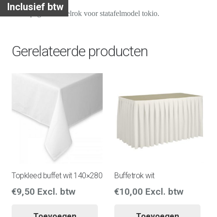
Inclusief btw
Champagne statafelrok voor statafelmodel tokio.
Gerelateerde producten
Topkleed buffet wit 140×280
Buffetrok wit
€
9,50
Excl. btw
€
10,00
Excl. btw
Toevoegen
Toevoegen