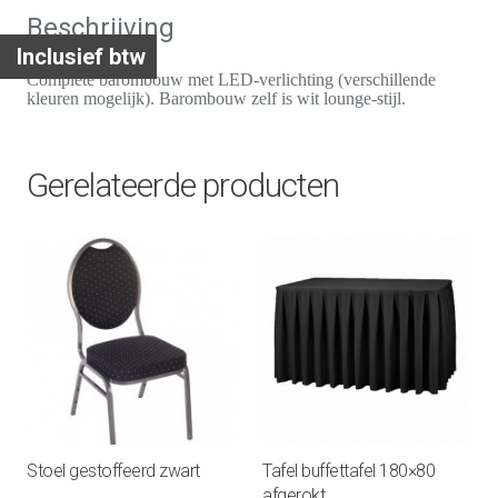
met
Beschrijving
LED
Inclusief btw
verlichting
Complete barombouw met LED-verlichting (verschillende
kleuren mogelijk). Barombouw zelf is wit lounge-stijl.
aantal
Gerelateerde producten
Stoel gestoffeerd zwart
Tafel buffettafel 180×80
afgerokt