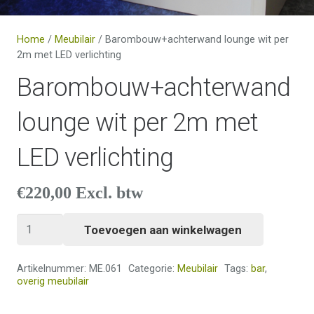
Home
/
Meubilair
/ Barombouw+achterwand lounge wit per
2m met LED verlichting
Barombouw+achterwand
lounge wit per 2m met
LED verlichting
€
220,00
Excl. btw
Barombouw+achterwand
Toevoegen aan winkelwagen
lounge
wit
Artikelnummer:
ME.061
Categorie:
Meubilair
Tags:
bar
,
per
overig meubilair
2m