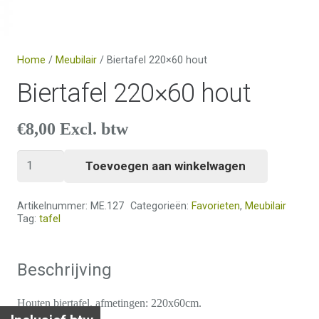
Home
/
Meubilair
/ Biertafel 220×60 hout
Biertafel 220×60 hout
€
8,00
Excl. btw
Biertafel
Toevoegen aan winkelwagen
220x60
hout
Artikelnummer:
ME.127
Categorieën:
Favorieten
,
Meubilair
aantal
Tag:
tafel
Beschrijving
Houten biertafel, afmetingen: 220x60cm.