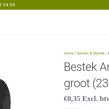
5 34 34
Home
/
Servies & Bestek
/ 
Bestek A
groot (2
€
0,35
Excl. bt