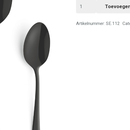
Bestek
Toevoegen
Amefa
zwart
Artikelnummer:
SE.112
Cat
Mes
groot
(23,6cm)
aantal