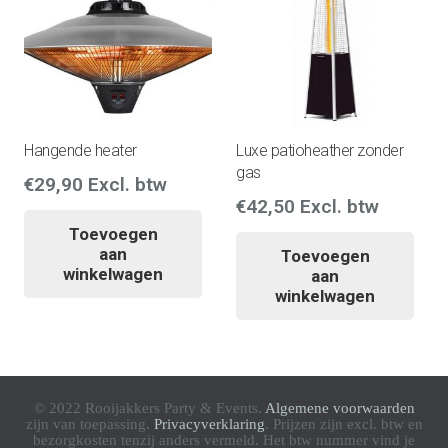
Hangende heater
Luxe patioheather zonder
gas
€
29,90
Excl. btw
€
42,50
Excl. btw
Toevoegen
aan
Toevoegen
winkelwagen
aan
winkelwagen
© 2022 Rooijakkers Party & Events.
Algemene voorwaarden
zijn van toepassing.
Privacyverklaring
. Prijzen zijn excl. btw en
bezorgkosten tenzij anders vermeld. Het btw nummer vind je