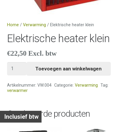
Home
/
Verwarming
/ Elektrische heater klein
Elektrische heater klein
€
22,50
Excl. btw
Elektrische
Toevoegen aan winkelwagen
heater
klein
Artikelnummer:
VW.004
Categorie:
Verwarming
Tag:
aantal
verwarmer
Gerelateerde producten
Inclusief btw