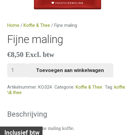
Home
/
Koffie & Thee
/ Fijne maling
Fijne maling
€
8,50
Excl. btw
Fijne
Toevoegen aan winkelwagen
maling
aantal
Artikelnummer:
KO.024
Categorie:
Koffie & Thee
Tag:
koffie
\& thee
Beschrijving
Douwe Egberts fijne maling koffie.
Inclusief btw