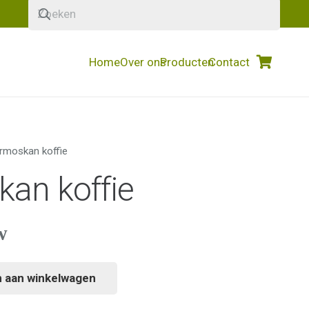
Home
Over ons
Producten
Contact
rmoskan koffie
an koffie
w
 aan winkelwagen