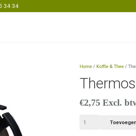
5 34 34
Home
/
Koffie & Thee
/ The
Thermosk
€
2,75
Excl. bt
Thermoskan
Toevoegen
koffie