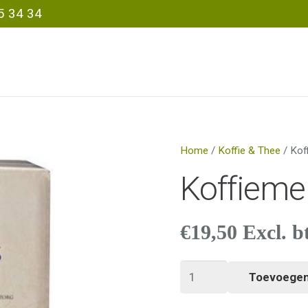
5 34 34
Home
/
Koffie & Thee
/ Kof
Koffiemel
€
19,50
Excl. b
Koffiemelk
Toevoegen
per