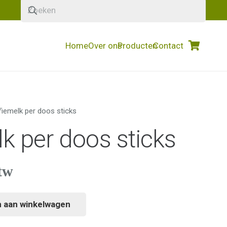
Home
Over ons
Producten
Contact
fiemelk per doos sticks
k per doos sticks
tw
 aan winkelwagen