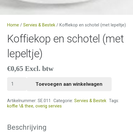
Home
/
Servies & Bestek
/ Koffiekop en schotel (met lepeltje)
Koffiekop en schotel (met
lepeltje)
€
0,65
Excl. btw
Koffiekop
Toevoegen aan winkelwagen
en
schotel
Artikelnummer:
SE.011
Categorie:
Servies & Bestek
Tags:
(met
koffie \& thee
,
overig servies
lepeltje)
aantal
Beschrijving