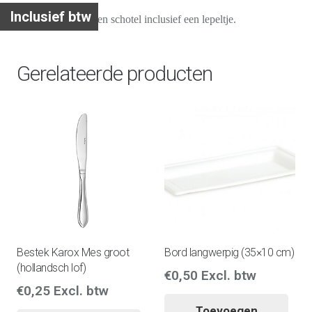
Inclusief btw
Set van koffiekop en schotel inclusief een lepeltje.
Gerelateerde producten
Bestek Karox Mes groot
Bord langwerpig (35×10 cm)
(hollandsch lof)
€
0,50
Excl. btw
€
0,25
Excl. btw
Toevoegen