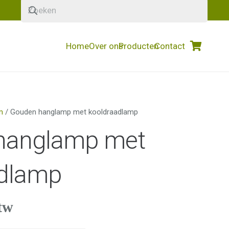
Home
Over ons
Producten
Contact
m
/ Gouden hanglamp met kooldraadlamp
hanglamp met
adlamp
tw