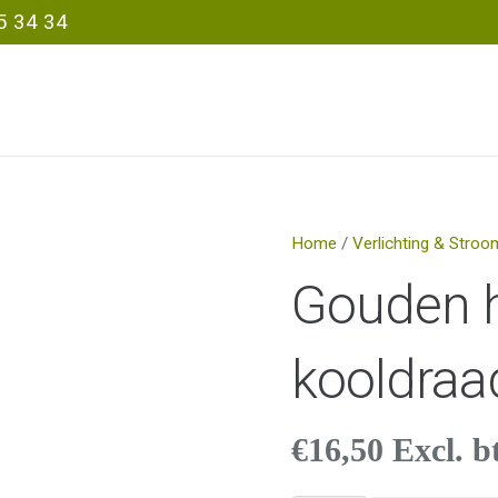
5 34 34
Home
/
Verlichting & Stroo
Gouden 
kooldra
€
16,50
Excl. b