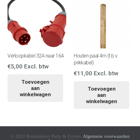
Verloopkabel 32A naar 16A
Houten paal 4m (t.b.v.
prikkabel)
€
5,00
Excl. btw
€
11,00
Excl. btw
Toevoegen
aan
Toevoegen
winkelwagen
aan
winkelwagen
© 2022 Rooijakkers Party & Events.
Algemene voorwaarden