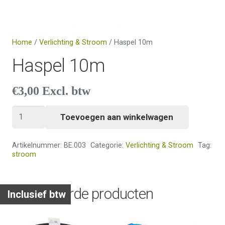
Home
/
Verlichting & Stroom
/ Haspel 10m
Haspel 10m
€
3,00
Excl. btw
Haspel
Toevoegen aan winkelwagen
10m
aantal
Artikelnummer:
BE.003
Categorie:
Verlichting & Stroom
Tag:
stroom
Gerelateerde producten
Inclusief btw