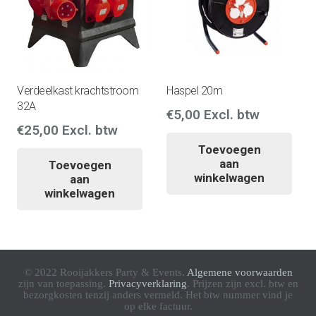
Verdeelkast krachtstroom
Haspel 20m
32A
€
5,00
Excl. btw
€
25,00
Excl. btw
Toevoegen
aan
Toevoegen
winkelwagen
aan
winkelwagen
© 2022 Rooijakkers Party & Events.
Algemene voorwaarden
zijn van toepassing.
Privacyverklaring
. Prijzen zijn excl. btw en
bezorgkosten tenzij anders vermeld. Het btw nummer vind je
op elke factuur.