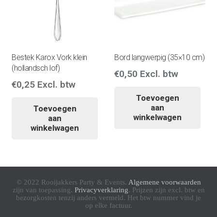
Bestek Karox Vork klein
Bord langwerpig (35×10 cm)
(hollandsch lof)
€
0,50
Excl. btw
€
0,25
Excl. btw
Toevoegen
aan
Toevoegen
winkelwagen
aan
winkelwagen
© 2022 Rooijakkers Party & Events.
Algemene voorwaarden
zijn van toepassing.
Privacyverklaring
. Prijzen zijn excl. btw en
bezorgkosten tenzij anders vermeld. Het btw nummer vind je
op elke factuur.