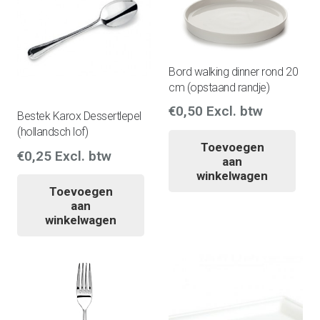
Bord walking dinner rond 20
cm (opstaand randje)
€
0,50
Excl. btw
Bestek Karox Dessertlepel
(hollandsch lof)
Toevoegen
€
0,25
Excl. btw
aan
winkelwagen
Toevoegen
aan
winkelwagen