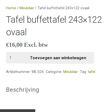
Home
/
Meubilair
/ Tafel buffettafel 243×122 ovaal
Tafel buffettafel 243×122
ovaal
€
16,00
Excl. btw
Tafel
Toevoegen aan winkelwagen
buffettafel
243x122
Artikelnummer:
ME.024
Categorie:
Meubilair
Tag:
tafel
ovaal
aantal
Beschrijving