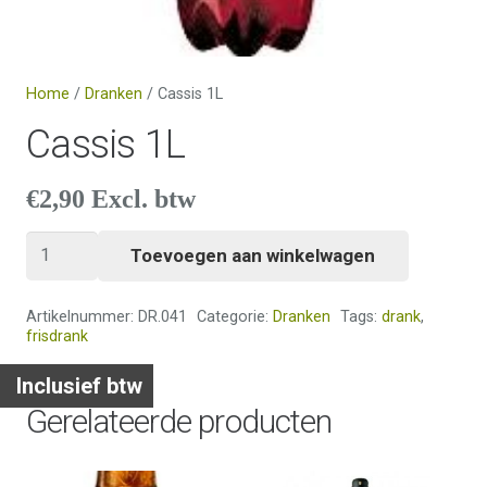
Home
/
Dranken
/ Cassis 1L
Cassis 1L
€
2,90
Excl. btw
Cassis
Toevoegen aan winkelwagen
1L
aantal
Artikelnummer:
DR.041
Categorie:
Dranken
Tags:
drank
,
frisdrank
Inclusief btw
Gerelateerde producten