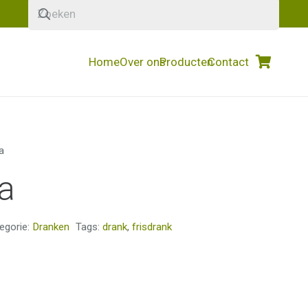
Home
Over ons
Producten
Contact
a
a
egorie:
Dranken
Tags:
drank
,
frisdrank