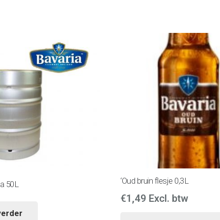
‘Oud bruin flesje 0,3L
ia 50L
€
1,49
Excl. btw
verder