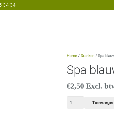
5 34 34
Home
/
Dranken
/ Spa blau
Spa blau
€
2,50
Excl. bt
Spa
Toevoegen
blauw