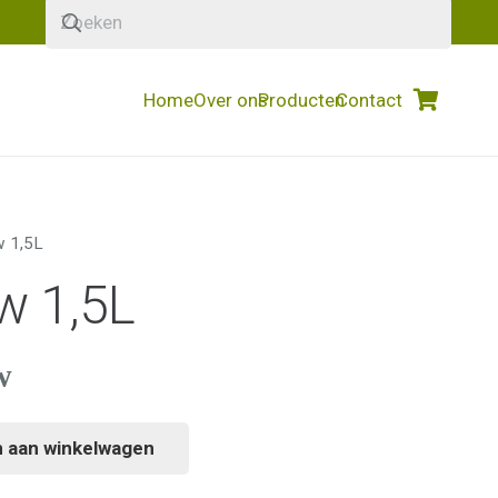
Home
Over ons
Producten
Contact
w 1,5L
w 1,5L
w
 aan winkelwagen