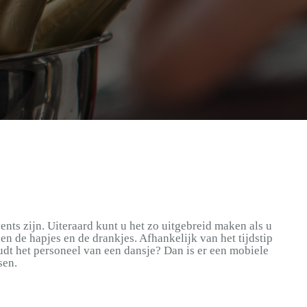
nts zijn. Uiteraard kunt u het zo uitgebreid maken als u
n de hapjes en de drankjes. Afhankelijk van het tijdstip
udt het personeel van een dansje? Dan is er een mobiele
sen.
Toverland Halloween Nights
GNT International B.V
Van Rooijen Logistiek