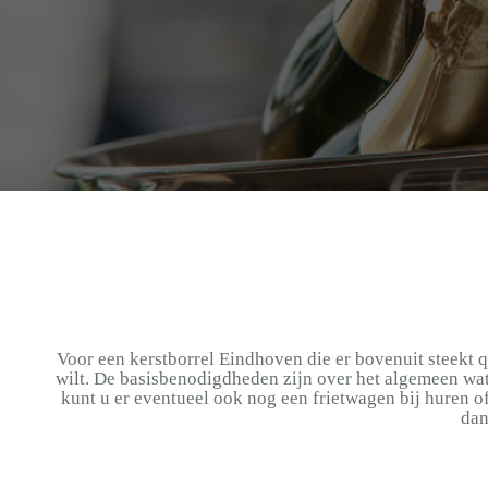
Voor een kerstborrel Eindhoven die er bovenuit steekt q
wilt. De basisbenodigdheden zijn over het algemeen wat 
kunt u er eventueel ook nog een frietwagen bij huren o
dan
Kerstviering BanBouw 2024
Asperges op de Velden
Bruiloft Anne & Mike
Bruiloft juni 2024