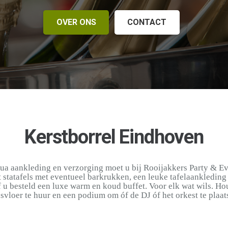
OVER ONS
CONTACT
Kerstborrel Eindhoven
ua aankleding en verzorging moet u bij Rooijakkers Party & Eve
statafels met eventueel barkrukken, een leuke tafelaankleding e
f u besteld een luxe warm en koud buffet. Voor elk wat wils. Ho
svloer te huur en een podium om óf de DJ óf het orkest te plaat
Opening nieuw pand 2024
Kasteeltuinconcerten
Strabrechtse Hoeve