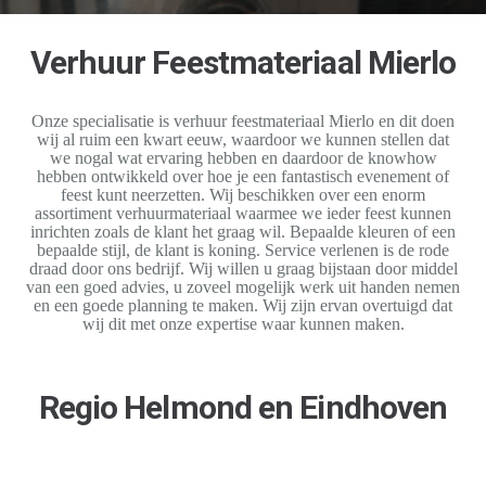
Verhuur Feestmateriaal Mierlo
Onze specialisatie is verhuur feestmateriaal Mierlo en dit doen
wij al ruim een kwart eeuw, waardoor we kunnen stellen dat
we nogal wat ervaring hebben en daardoor de knowhow
hebben ontwikkeld over hoe je een fantastisch evenement of
feest kunt neerzetten. Wij beschikken over een enorm
assortiment verhuurmateriaal waarmee we ieder feest kunnen
inrichten zoals de klant het graag wil. Bepaalde kleuren of een
bepaalde stijl, de klant is koning. Service verlenen is de rode
draad door ons bedrijf. Wij willen u graag bijstaan door middel
van een goed advies, u zoveel mogelijk werk uit handen nemen
en een goede planning te maken. Wij zijn ervan overtuigd dat
Toverland Halloween Nights
Kerstviering BanBouw 2024
Opening nieuw pand 2024
Asperges op de Velden
GNT International B.V
Kasteeltuinconcerten
Van Rooijen Logistiek
Bruiloft Anne & Mike
Strabrechtse Hoeve
Bruiloft juni 2024
wij dit met onze expertise waar kunnen maken.
Regio Helmond en Eindhoven